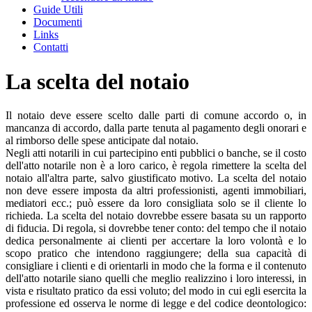
Guide Utili
Documenti
Links
Contatti
La scelta del notaio
Il notaio deve essere scelto dalle parti di comune accordo o, in
mancanza di accordo, dalla parte tenuta al pagamento degli onorari e
al rimborso delle spese anticipate dal notaio.
Negli atti notarili in cui partecipino enti pubblici o banche, se il costo
dell'atto notarile non è a loro carico, è regola rimettere la scelta del
notaio all'altra parte, salvo giustificato motivo. La scelta del notaio
non deve essere imposta da altri professionisti, agenti immobiliari,
mediatori ecc.; può essere da loro consigliata solo se il cliente lo
richieda. La scelta del notaio dovrebbe essere basata su un rapporto
di fiducia. Di regola, si dovrebbe tener conto: del tempo che il notaio
dedica personalmente ai clienti per accertare la loro volontà e lo
scopo pratico che intendono raggiungere; della sua capacità di
consigliare i clienti e di orientarli in modo che la forma e il contenuto
dell'atto notarile siano quelli che meglio realizzino i loro interessi, in
vista e risultato pratico da essi voluto; del modo in cui egli esercita la
professione ed osserva le norme di legge e del codice deontologico: