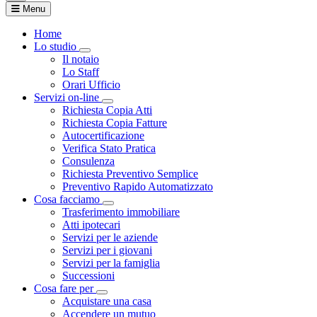
Menu
Home
Lo studio
Visualizza menù di secondo livello
Il notaio
Lo Staff
Orari Ufficio
Servizi on-line
Visualizza menù di secondo livello
Richiesta Copia Atti
Richiesta Copia Fatture
Autocertificazione
Verifica Stato Pratica
Consulenza
Richiesta Preventivo Semplice
Preventivo Rapido Automatizzato
Cosa facciamo
Visualizza menù di secondo livello
Trasferimento immobiliare
Atti ipotecari
Servizi per le aziende
Servizi per i giovani
Servizi per la famiglia
Successioni
Cosa fare per
Visualizza menù di secondo livello
Acquistare una casa
Accendere un mutuo