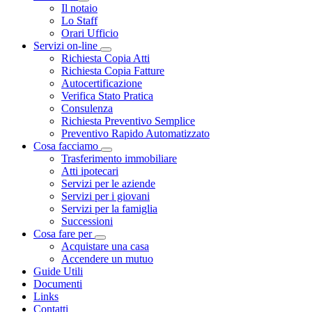
Visualizza menù di secondo livello
Il notaio
Lo Staff
Orari Ufficio
Servizi on-line
Visualizza menù di secondo livello
Richiesta Copia Atti
Richiesta Copia Fatture
Autocertificazione
Verifica Stato Pratica
Consulenza
Richiesta Preventivo Semplice
Preventivo Rapido Automatizzato
Cosa facciamo
Visualizza menù di secondo livello
Trasferimento immobiliare
Atti ipotecari
Servizi per le aziende
Servizi per i giovani
Servizi per la famiglia
Successioni
Cosa fare per
Visualizza menù di secondo livello
Acquistare una casa
Accendere un mutuo
Guide Utili
Documenti
Links
Contatti