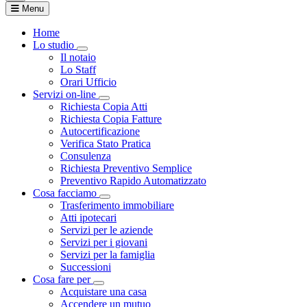
Menu
Home
Lo studio
Visualizza menù di secondo livello
Il notaio
Lo Staff
Orari Ufficio
Servizi on-line
Visualizza menù di secondo livello
Richiesta Copia Atti
Richiesta Copia Fatture
Autocertificazione
Verifica Stato Pratica
Consulenza
Richiesta Preventivo Semplice
Preventivo Rapido Automatizzato
Cosa facciamo
Visualizza menù di secondo livello
Trasferimento immobiliare
Atti ipotecari
Servizi per le aziende
Servizi per i giovani
Servizi per la famiglia
Successioni
Cosa fare per
Visualizza menù di secondo livello
Acquistare una casa
Accendere un mutuo